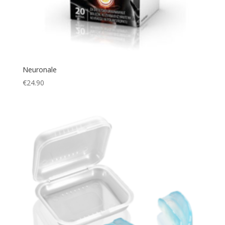
Neuronale
€
24.90