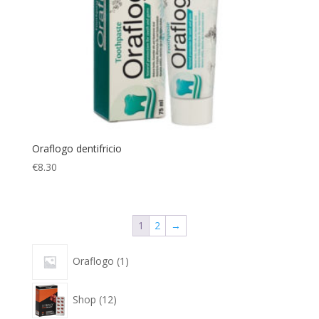
Oraflogo dentifricio
€
8.30
1
2
→
1
Oraflogo
1
prodotto
12
Shop
12
prodotti