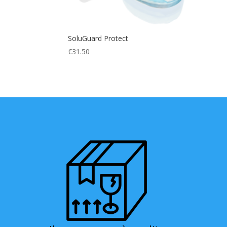
SoluGuard Protect
€
31.50