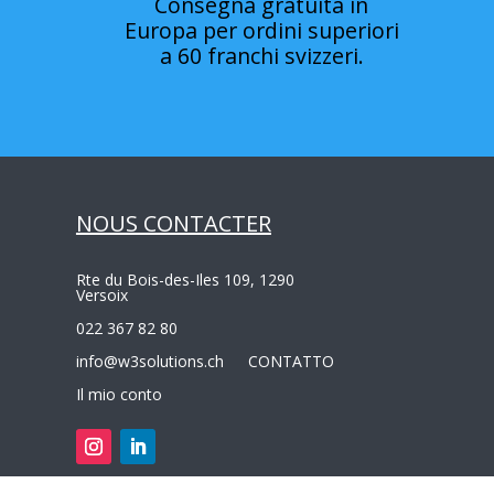
Consegna gratuita in
Europa per ordini superiori
a 60 franchi svizzeri.
NOUS CONTACTER
Rte du Bois-des-Iles 109, 1290
Versoix
022 367 82 80
info@w3solutions.ch
CONTATTO
Il mio conto