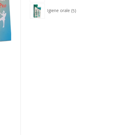
5
Igiene orale
5
prodotti