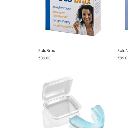
SoluBrux
Solu
€
89.00
€
89.0