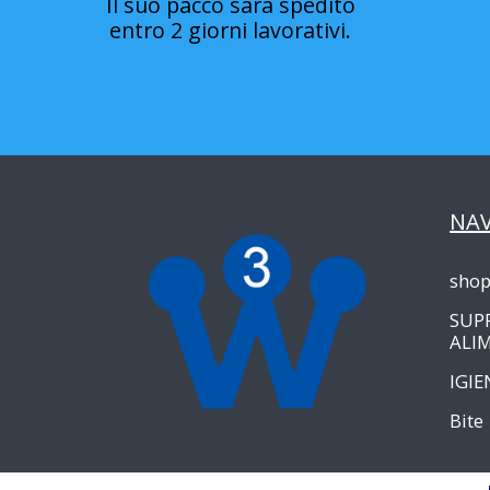
Il suo pacco sarà spedito
entro 2 giorni lavorativi.
NA
sho
SUP
ALI
IGIE
Bite