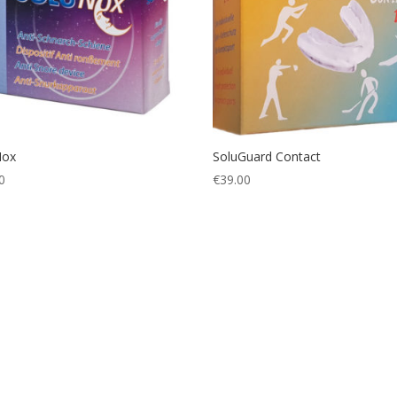
Nox
SoluGuard Contact
0
€
39.00