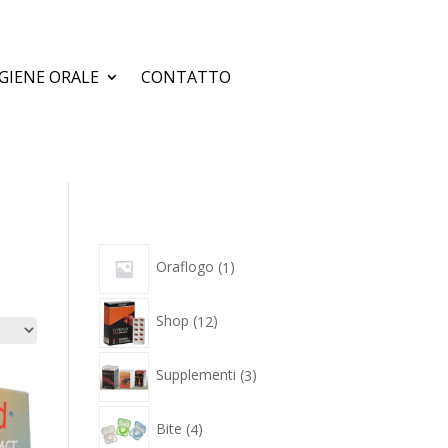
IGIENE ORALE
CONTATTO
1
Oraflogo
1
prodotto
12
Shop
12
prodotti
3
Supplementi
3
prodotti
4
Bite
4
prodotti