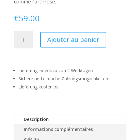
comme l’arthrose.
€
59.00
quantité
A
Ajouter au panier
de
l
Lyprinol
t
Advanced
e
Sport
r
Lieferung innerhalb von 2 Werktagen
n
a
Sichere und einfache Zahlungsmöglichkeiten
t
Lieferung kostenlos
i
v
e
:
Description
Informations complémentaires
Avis (0)