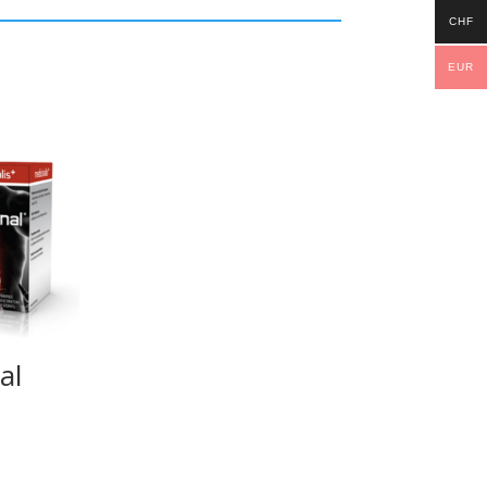
CHF
EUR
al