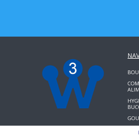
NA
BOU
COM
ALI
HYG
BUC
GOU