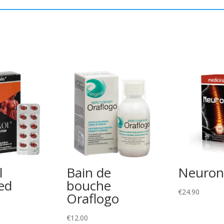
l
Bain de
Neuron
ed
bouche
€
24.90
Oraflogo
€
12.00