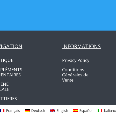
VIGATION
INFORMATIONS
TIQUE
Privacy Policy
PLÉMENTS
Conditions
MENTAIRES
Générales de
Vente
IENE
CALE
TTIERES
Français
Deutsch
English
Español
Italian