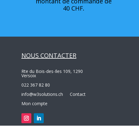
montant de commande de
40 CHF.
NOUS CONTACTER
Rte du Bois-des-Iles 109, 1290
Versoix
022 367 82 80
info@w3solutions.ch
Contact
Mon compte
o