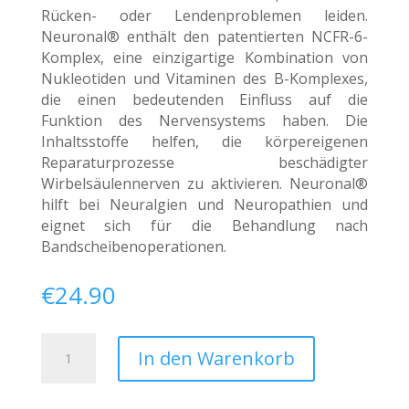
Rücken- oder Lendenproblemen leiden.
Neuronal® enthält den patentierten NCFR-6-
Komplex, eine einzigartige Kombination von
Nukleotiden und Vitaminen des B-Komplexes,
die einen bedeutenden Einfluss auf die
Funktion des Nervensystems haben. Die
Inhaltsstoffe helfen, die körpereigenen
Reparaturprozesse beschädigter
Wirbelsäulennerven zu aktivieren. Neuronal®
hilft bei Neuralgien und Neuropathien und
eignet sich für die Behandlung nach
Bandscheibenoperationen.
€
24.90
Neuronal
A
In den Warenkorb
Menge
l
t
e