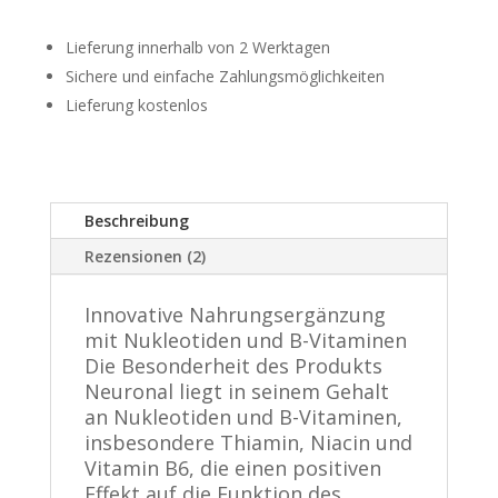
r
Lieferung innerhalb von 2 Werktagen
n
a
Sichere und einfache Zahlungsmöglichkeiten
t
Lieferung kostenlos
i
v
e
:
Beschreibung
Rezensionen (2)
Innovative Nahrungsergänzung
mit Nukleotiden und B-Vitaminen
Die Besonderheit des Produkts
Neuronal liegt in seinem Gehalt
an Nukleotiden und B-Vitaminen,
insbesondere Thiamin, Niacin und
Vitamin B6, die einen positiven
Effekt auf die Funktion des