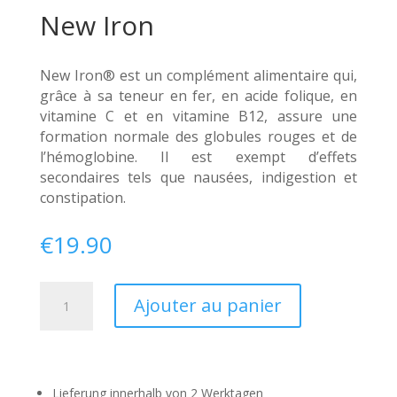
New Iron
New Iron® est un complément alimentaire qui,
grâce à sa teneur en fer, en acide folique, en
vitamine C et en vitamine B12, assure une
formation normale des globules rouges et de
l’hémoglobine. Il est exempt d’effets
secondaires tels que nausées, indigestion et
constipation.
€
19.90
quantité
A
Ajouter au panier
de
l
New
t
Iron
e
r
Lieferung innerhalb von 2 Werktagen
n